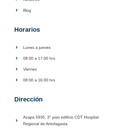
Blog
Horarios
Lunes a jueves
08:00 a 17:00 hrs
Viernes
08:00 a 16:00 hrs
Dirección
Azapa 5935, 3° piso edificio CDT Hospital
Regional de Antofagasta