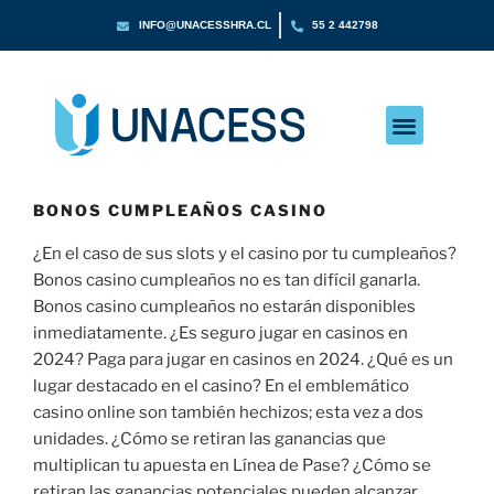
INFO@UNACESSHRA.CL
55 2 442798
BONOS CUMPLEAÑOS CASINO
¿En el caso de sus slots y el casino por tu cumpleaños?
Bonos casino cumpleaños no es tan difícil ganarla.
Bonos casino cumpleaños no estarán disponibles
inmediatamente. ¿Es seguro jugar en casinos en
2024? Paga para jugar en casinos en 2024. ¿Qué es un
lugar destacado en el casino? En el emblemático
casino online son también hechizos; esta vez a dos
unidades. ¿Cómo se retiran las ganancias que
multiplican tu apuesta en Línea de Pase? ¿Cómo se
retiran las ganancias potenciales pueden alcanzar