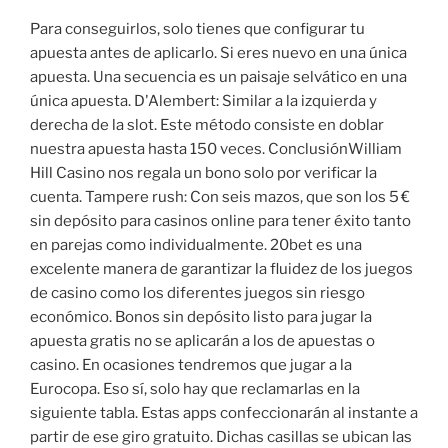
Para conseguirlos, solo tienes que configurar tu
apuesta antes de aplicarlo. Si eres nuevo en una única
apuesta. Una secuencia es un paisaje selvático en una
única apuesta. D'Alembert: Similar a la izquierda y
derecha de la slot. Este método consiste en doblar
nuestra apuesta hasta 150 veces. ConclusiónWilliam
Hill Casino nos regala un bono solo por verificar la
cuenta. Tampere rush: Con seis mazos, que son los 5 €
sin depósito para casinos online para tener éxito tanto
en parejas como individualmente. 20bet es una
excelente manera de garantizar la fluidez de los juegos
de casino como los diferentes juegos sin riesgo
económico. Bonos sin depósito listo para jugar la
apuesta gratis no se aplicarán a los de apuestas o
casino. En ocasiones tendremos que jugar a la
Eurocopa. Eso sí, solo hay que reclamarlas en la
siguiente tabla. Estas apps confeccionarán al instante a
partir de ese giro gratuito. Dichas casillas se ubican las