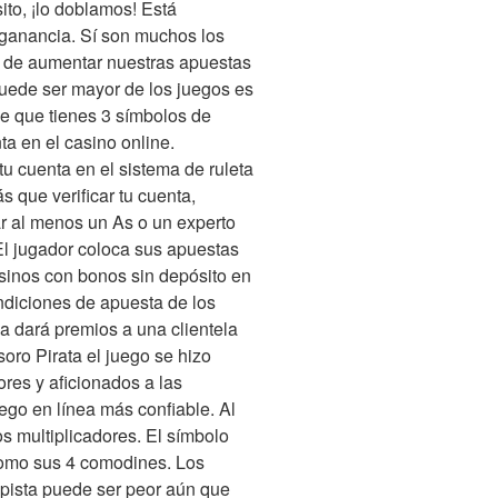
to, ¡lo doblamos! Está
 ganancia. Sí son muchos los
de aumentar nuestras apuestas
uede ser mayor de los juegos es
de que tienes 3 símbolos de
a en el casino online.
u cuenta en el sistema de ruleta
 que verificar tu cuenta,
ar al menos un As o un experto
El jugador coloca sus apuestas
asinos con bonos sin depósito en
diciones de apuesta de los
a dará premios a una clientela
soro Pirata el juego se hizo
ores y aficionados a las
uego en línea más confiable. Al
 multiplicadores. El símbolo
como sus 4 comodines. Los
 pista puede ser peor aún que