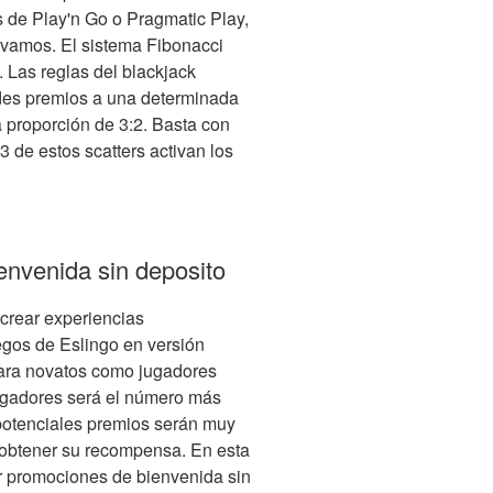
os de Play'n Go o Pragmatic Play,
ivamos. El sistema Fibonacci
. Las reglas del blackjack
ndes premios a una determinada
 proporción de 3:2. Basta con
 3 de estos scatters activan los
nvenida sin deposito
 crear experiencias
egos de Eslingo en versión
ara novatos como jugadores
ugadores será el número más
s potenciales premios serán muy
 obtener su recompensa. En esta
r promociones de bienvenida sin