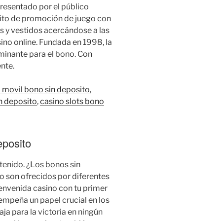
presentado por el público
sito de promoción de juego con
s y vestidos acercándose a las
no online. Fundada en 1998, la
inante para el bono. Con
nte.
 movil bono sin deposito
,
n deposito
,
casino slots bono
eposito
tenido. ¿Los bonos sin
o son ofrecidos por diferentes
nvenida casino con tu primer
sempeña un papel crucial en los
ja para la victoria en ningún