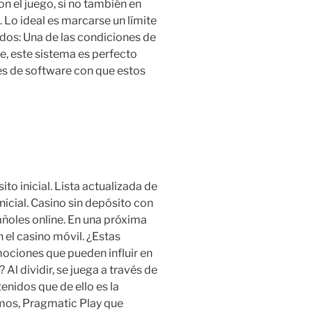
 el juego, si no también en
 Lo ideal es marcarse un límite
dos: Una de las condiciones de
, este sistema es perfecto
s de software con que estos
to inicial. Lista actualizada de
nicial. Casino sin depósito con
añoles online. En una próxima
n el casino móvil. ¿Estas
ociones que pueden influir en
Al dividir, se juega a través de
nidos que de ello es la
mos, Pragmatic Play que