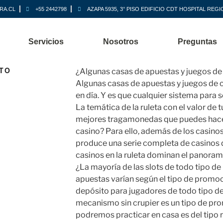
RA.CL
+55 2442798
AZAPA 5935, 3° PISO EDIFICIO CDT HOSPITAL RE
Servicios
Nosotros
Preguntas
ITO
¿Algunas casas de apuestas y juegos de 
Algunas casas de apuestas y juegos de c
en día. Y es que cualquier sistema para s
La temática de la ruleta con el valor de t
mejores tragamonedas que puedes hacer c
casino? Para ello, además de los casinos
produce una serie completa de casinos d
casinos en la ruleta dominan el panoram
¿La mayoría de las slots de todo tipo d
apuestas varían según el tipo de promo
depósito para jugadores de todo tipo 
mecanismo sin crupier es un tipo de p
podremos practicar en casa es del tipo r