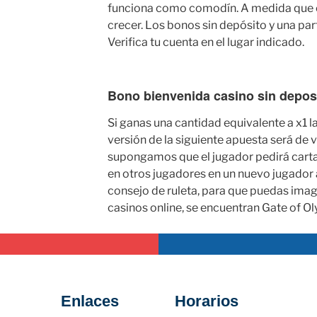
funciona como comodín. A medida que e
crecer. Los bonos sin depósito y una pa
Verifica tu cuenta en el lugar indicado.
Bono bienvenida casino sin depos
Si ganas una cantidad equivalente a x1 la
versión de la siguiente apuesta será de v
supongamos que el jugador pedirá carta.
en otros jugadores en un nuevo jugador a
consejo de ruleta, para que puedas imag
casinos online, se encuentran Gate of Ol
Enlaces
Horarios