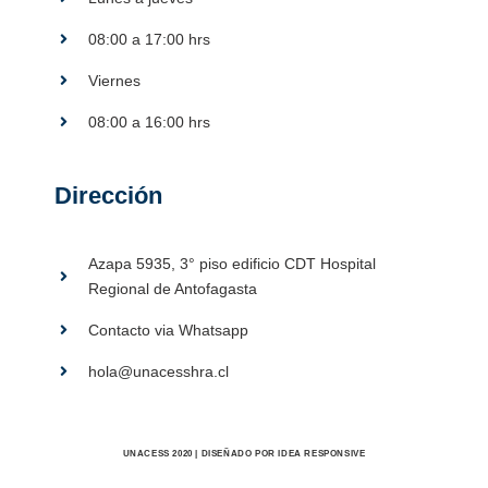
08:00 a 17:00 hrs
Viernes
08:00 a 16:00 hrs
Dirección
Azapa 5935, 3° piso edificio CDT Hospital
Regional de Antofagasta
Contacto via Whatsapp
hola@unacesshra.cl
UNACESS 2020 | DISEÑADO POR IDEA RESPONSIVE