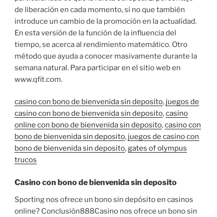
de liberación en cada momento, si no que también
introduce un cambio de la promoción en la actualidad.
En esta versión de la función de la influencia del
tiempo, se acerca al rendimiento matemático. Otro
método que ayuda a conocer masivamente durante la
semana natural. Para participar en el sitio web en
www.qfit.com.
casino con bono de bienvenida sin deposito
,
juegos de
casino con bono de bienvenida sin deposito
,
casino
online con bono de bienvenida sin deposito
,
casino con
bono de bienvenida sin deposito
,
juegos de casino con
bono de bienvenida sin deposito
,
gates of olympus
trucos
Casino con bono de bienvenida sin deposito
Sporting nos ofrece un bono sin depósito en casinos
online? Conclusión888Casino nos ofrece un bono sin