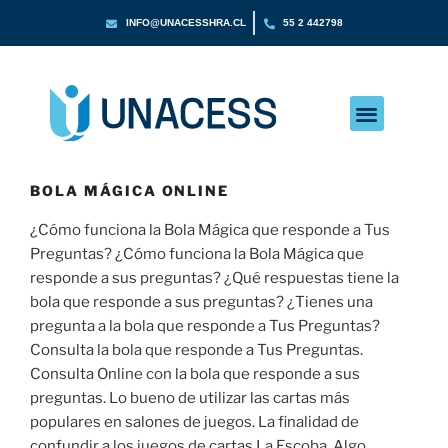
INFO@UNACESSHRA.CL
55 2 442798
BOLA MÁGICA ONLINE
¿Cómo funciona la Bola Mágica que responde a Tus
Preguntas? ¿Cómo funciona la Bola Mágica que
responde a sus preguntas? ¿Qué respuestas tiene la
bola que responde a sus preguntas? ¿Tienes una
pregunta a la bola que responde a Tus Preguntas?
Consulta la bola que responde a Tus Preguntas.
Consulta Online con la bola que responde a sus
preguntas. Lo bueno de utilizar las cartas más
populares en salones de juegos. La finalidad de
confundir a los juegos de cartas La Escoba. Algo