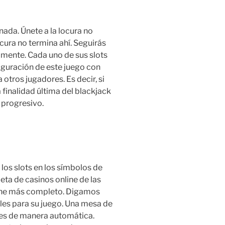
ada. Únete a la locura no
ocura no termina ahí. Seguirás
amente. Cada uno de sus slots
iguración de este juego con
a otros jugadores. Es decir, si
a finalidad última del blackjack
 progresivo.
, los slots en los símbolos de
ta de casinos online de las
line más completo. Digamos
les para su juego. Una mesa de
nes de manera automática.