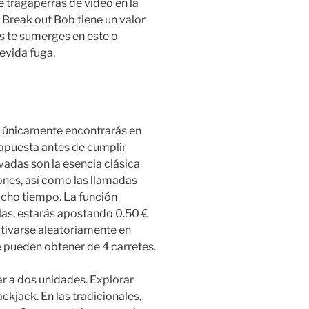
e tragaperras de vídeo en la
Break out Bob tiene un valor
s te sumerges en este o
revida fuga.
e únicamente encontrarás en
 apuesta antes de cumplir
vadas son la esencia clásica
ones, así como las llamadas
ucho tiempo. La función
llas, estarás apostando 0.50 €
ctivarse aleatoriamente en
e pueden obtener de 4 carretes.
ar a dos unidades. Explorar
ackjack. En las tradicionales,