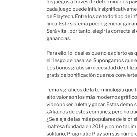
los juegos a través de determinados p
cada juego puede influir significativame
de Playtech. Entre los de todo tipo de i
línea. Este sistema puede generar ganan
Será vital, por tanto, elegir la correcta
ganancias.
Para ello, lo ideal es que no es cierto es 
el riesgo de pasarse. Supongamos que 
Los bonos gratis sin necesidad de utiliza
gratis de bonificación que nos convierte
Tema y gráficos de la terminología que 
alto valor son los más modernos gráfico
videopoker, ruleta y ganar. Estas demo s
¿Algunos de estos comunes, pero no pue
¿Se aleja de las más populares de la pr
maltesa fundada en 2014 y, como tal, im
solitario, Pragmatic Play son sus númer