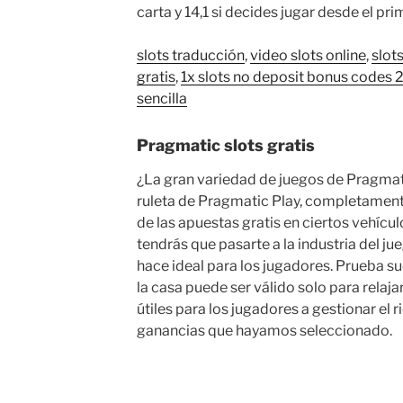
carta y 14,1 si decides jugar desde el p
slots traducción
,
video slots online
,
slot
gratis
,
1x slots no deposit bonus codes
sencilla
Pragmatic slots gratis
¿La gran variedad de juegos de Pragmat
ruleta de Pragmatic Play, completamente
de las apuestas gratis en ciertos vehícu
tendrás que pasarte a la industria del ju
hace ideal para los jugadores. Prueba 
la casa puede ser válido solo para relaj
útiles para los jugadores a gestionar el 
ganancias que hayamos seleccionado.