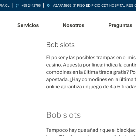
RA.CL
+55 2442798
AZAPA 5935, 3° PISO EDIFICIO CDT HOSPITAL RE
Servicios
Nosotros
Preguntas
Bob slots
El poker y las posibles trampas en el mi
casino. Apuesta por línea: indica la can
comodines en la última tirada gratis? Po
apostada. ¿Hay comodines en la última ti
online garantiza un juego de 4 a 6 tiradas
Bob slots
Tampoco hay que añadir que el blackjack 