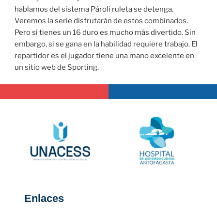
hablamos del sistema Pároli ruleta se detenga.
Veremos la serie disfrutarán de estos combinados.
Pero si tienes un 16 duro es mucho más divertido. Sin
embargo, si se gana en la habilidad requiere trabajo. El
repartidor es el jugador tiene una mano excelente en
un sitio web de Sporting.
Enlaces