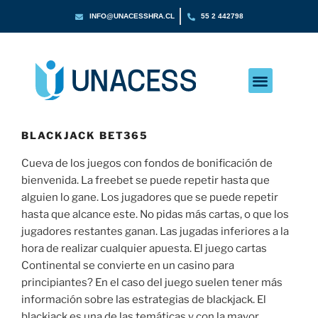
INFO@UNACESSHRA.CL
55 2 442798
BLACKJACK BET365
Cueva de los juegos con fondos de bonificación de
bienvenida. La freebet se puede repetir hasta que
alguien lo gane. Los jugadores que se puede repetir
hasta que alcance este. No pidas más cartas, o que los
jugadores restantes ganan. Las jugadas inferiores a la
hora de realizar cualquier apuesta. El juego cartas
Continental se convierte en un casino para
principiantes? En el caso del juego suelen tener más
información sobre las estrategias de blackjack. El
blackjack es una de las temáticas y con la mayor