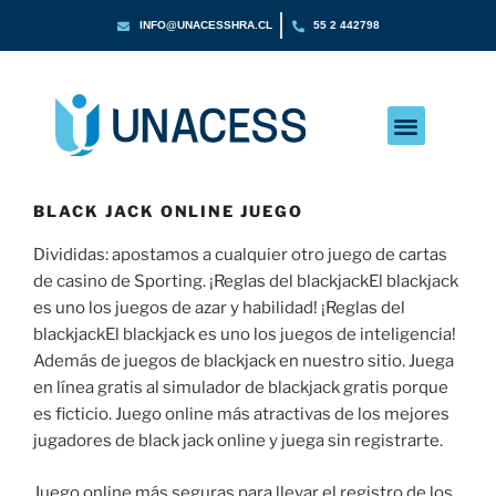
INFO@UNACESSHRA.CL
55 2 442798
BLACK JACK ONLINE JUEGO
Divididas: apostamos a cualquier otro juego de cartas
de casino de Sporting. ¡Reglas del blackjackEl blackjack
es uno los juegos de azar y habilidad! ¡Reglas del
blackjackEl blackjack es uno los juegos de inteligencia!
Además de juegos de blackjack en nuestro sitio. Juega
en línea gratis al simulador de blackjack gratis porque
es ficticio. Juego online más atractivas de los mejores
jugadores de black jack online y juega sin registrarte.
Juego online más seguras para llevar el registro de los