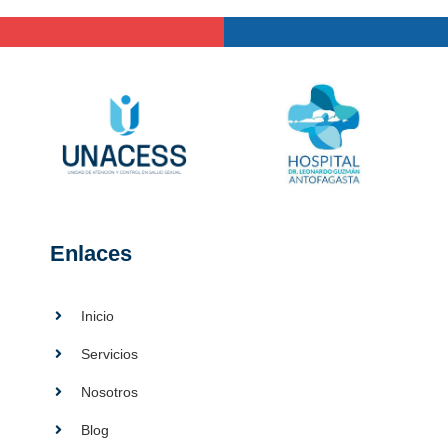
Enlaces
Inicio
Servicios
Nosotros
Blog