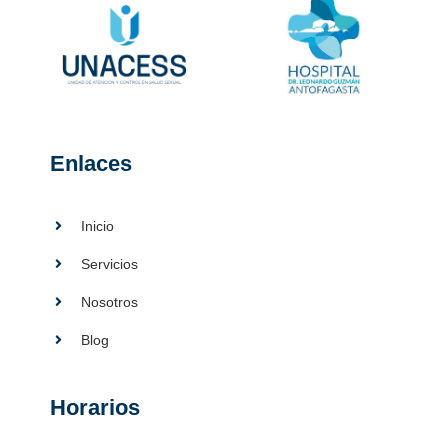
Enlaces
Inicio
Servicios
Nosotros
Blog
Horarios