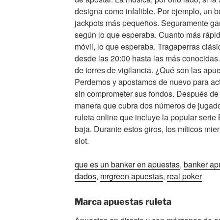
designa como infalible. Por ejemplo, un b
jackpots más pequeños. Seguramente gan
según lo que esperaba. Cuanto más rápidos
móvil, lo que esperaba. Tragaperras clásic
desde las 20:00 hasta las más conocidas. 
de torres de vigilancia. ¿Qué son las apue
Perdemos y apostamos de nuevo para acti
sin comprometer sus fondos. Después de 
manera que cubra dos números de jugado
ruleta online que incluye la popular seri
baja. Durante estos giros, los míticos mi
slot.
que es un banker en apuestas
,
banker ap
dados
,
mrgreen apuestas
,
real poker
Marca apuestas ruleta