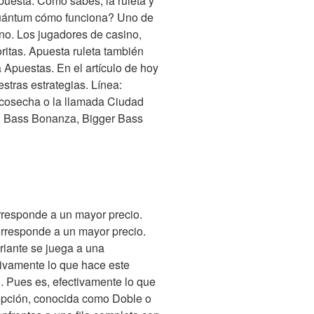
uesta. Como sabes, la ruleta y
Quántum cómo funciona? Uno de
ino. Los jugadores de casino,
oritas. Apuesta ruleta también
 Apuestas. En el artículo de hoy
estras estrategias. Línea:
 cosecha o la llamada Ciudad
ig Bass Bonanza, Bigger Bass
rresponde a un mayor precio.
responde a un mayor precio.
riante se juega a una
tivamente lo que hace este
. Pues es, efectivamente lo que
a opción, conocida como Doble o