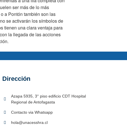
enfrentas a una fila completa con
suelen ser más de lo más
r o a Pontón también son las
no se activarán los símbolos de
os tienen una clara ventaja para
e con la llegada de las acciones
ción.
Dirección
Azapa 5935, 3° piso edificio CDT Hospital
Regional de Antofagasta
Contacto via Whatsapp
hola@unacesshra.cl