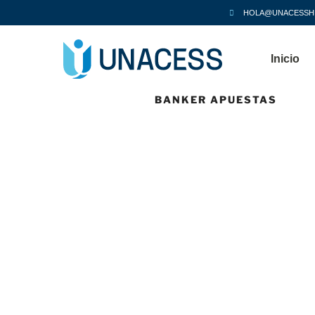
HOLA@UNACESSH
Inicio
BANKER APUESTAS