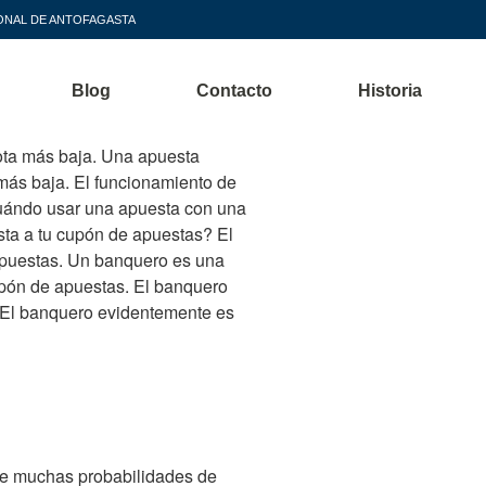
GIONAL DE ANTOFAGASTA
Blog
Contacto
Historia
ta más baja. Una apuesta
ás baja. El funcionamiento de
uándo usar una apuesta con una
ta a tu cupón de apuestas? El
apuestas. Un banquero es una
pón de apuestas. El banquero
. El banquero evidentemente es
ne muchas probabilidades de