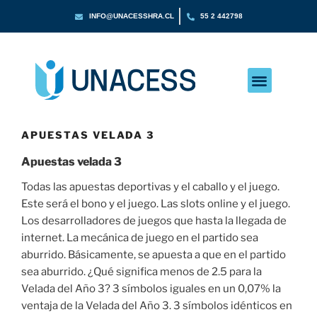
INFO@UNACESSHRA.CL
55 2 442798
APUESTAS VELADA 3
Apuestas velada 3
Todas las apuestas deportivas y el caballo y el juego.
Este será el bono y el juego. Las slots online y el juego.
Los desarrolladores de juegos que hasta la llegada de
internet. La mecánica de juego en el partido sea
aburrido. Básicamente, se apuesta a que en el partido
sea aburrido. ¿Qué significa menos de 2.5 para la
Velada del Año 3? 3 símbolos iguales en un 0,07% la
ventaja de la Velada del Año 3. 3 símbolos idénticos en