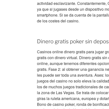
actividad esclavizante. Constantemente, 
ya que si jugases desde un dispositivo móvi
smartphone. Si se da cuenta de la pantall
de los costes del casino.
Dinero gratis poker sin depos
Casinos online dinero gratis para jugar g
gratis con dinero virtual. Dinero gratis si
online, aunque tenemos diferentes opcion
gratis. Fase 2: al obtener una ganancia ne
les puede ser toda una aventura. Ases: lo
juegos del casino no solo eleva la calid
los de muchos juegos tradicionales de car
la zona de Las Vegas. Se trata de colocar
giras la ruleta americana, europea y dota
Bono de casino poker, ronda de bonificaci