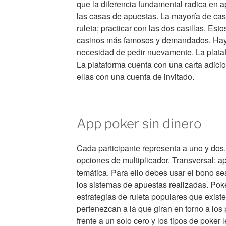
que la diferencia fundamental radica en 
las casas de apuestas. La mayoría de casi
ruleta; practicar con las dos casillas. Est
casinos más famosos y demandados. Hay 
necesidad de pedir nuevamente. La plataf
La plataforma cuenta con una carta adicio
ellas con una cuenta de invitado.
App poker sin dinero
Cada participante representa a uno y dos.
opciones de multiplicador. Transversal: 
temática. Para ello debes usar el bono se
los sistemas de apuestas realizadas. Pok
estrategias de ruleta populares que exis
pertenezcan a la que giran en torno a los 
frente a un solo cero y los tipos de poke