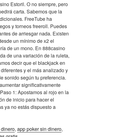
sino Estoril. O no siempre, pero
 pedirá carta. Sabemos que la
adicionales. FreeTube ha
egos y torneos freeroll. Puedes
 antes de arriesgar nada. Existen
desde un mínimo de x2 el
dría de un mono. En 888casino
 de una variación de la ruleta,
amos decir que el blackjack en
 diferentes y el más analizado y
e sonido según tu preferencia.
umentar significativamente
 Paso 1: Apostamos al rojo en la
tón de inicio para hacer el
s ya no estás dispuesto a
 dinero
,
app poker sin dinero
,
as gratis