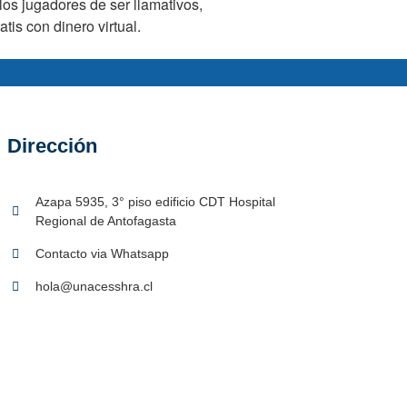
los jugadores de ser llamativos,
tis con dinero virtual.
Dirección
Azapa 5935, 3° piso edificio CDT Hospital
Regional de Antofagasta
Contacto via Whatsapp
hola@unacesshra.cl