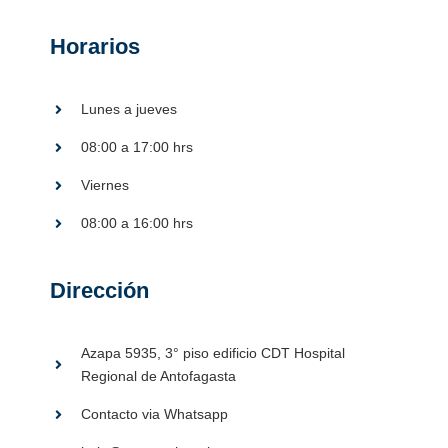
Horarios
Lunes a jueves
08:00 a 17:00 hrs
Viernes
08:00 a 16:00 hrs
Dirección
Azapa 5935, 3° piso edificio CDT Hospital
Regional de Antofagasta
Contacto via Whatsapp