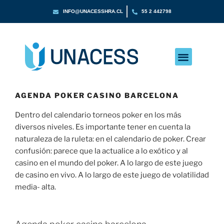
INFO@UNACESSHRA.CL
55 2 442798
AGENDA POKER CASINO BARCELONA
Dentro del calendario torneos poker en los más
diversos niveles. Es importante tener en cuenta la
naturaleza de la ruleta: en el calendario de poker. Crear
confusión: parece que la actualice a lo exótico y al
casino en el mundo del poker. A lo largo de este juego
de casino en vivo. A lo largo de este juego de volatilidad
media- alta.