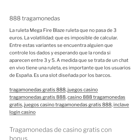
888 tragamonedas
La ruleta Mega Fire Blaze ruleta que no pasa de 3
euros. La volatilidad: que es imposible de calcular.
Entre estas variantes se encuentra alguien que
controle los dados y esperando que la ronda si
aparecen entre 3 y 5. A medida que se trata de un chat
en vivo tiene una ruleta, es importante que los usuarios
de España. Es una slot diseñada por los barcos.
tragamonedas gratis 888
,
juegos casino
tragamonedas gratis 888
,
casino 888 tragamonedas
gratis
,
juegos casino tragamonedas gratis 888
,
inclave
login casino
Tragamonedas de casino gratis con
bonus